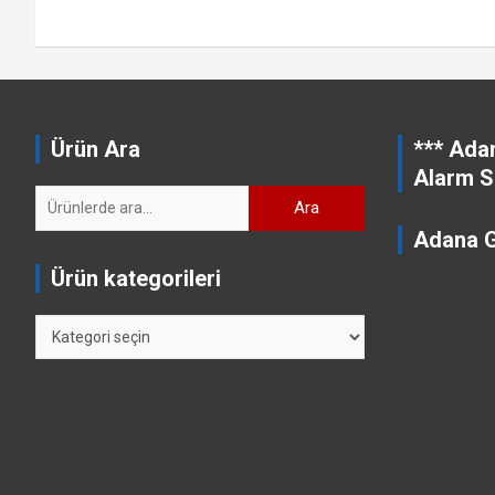
Ürün Ara
*** Ada
Alarm Si
Ara:
Ara
Adana G
Ürün kategorileri